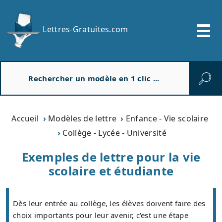
Lettres-Gratuites.com
R
e
c
h
e
Accueil
Modèles de lettre
Enfance - Vie scolaire
r
Collège - Lycée - Université
c
h
Exemples de lettre pour la vie
e
scolaire et étudiante
r
Dès leur entrée au collège, les élèves doivent faire des
choix importants pour leur avenir, c'est une étape