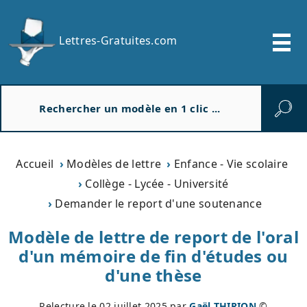
Lettres-Gratuites.com
R
e
c
h
e
Accueil
Modèles de lettre
Enfance - Vie scolaire
r
Collège - Lycée - Université
c
Demander le report d'une soutenance
h
e
Modèle de lettre de report de l'oral
r
d'un mémoire de fin d'études ou
d'une thèse
Relecture le
02 juillet 2025
par
Gaël THIRION
©