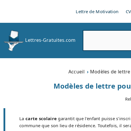
Lettre de Motivation
C
R
Lettres-Gratuites.com
e
c
h
e
r
Accueil
Modèles de lettre
c
h
Modèles de lettre pou
e
r
Re
La
carte scolaire
garantit que l'enfant puisse s'inscr
commune que son lieu de résidence. Toutefois, il ser