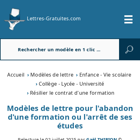
Lettres-Gratuites.com
R
e
c
h
e
Accueil
Modèles de lettre
Enfance - Vie scolaire
r
Collège - Lycée - Université
c
Résilier le contrat d'une formation
h
e
Modèles de lettre pour l'abandon
r
d'une formation ou l'arrêt de ses
études
Relecture le
02 juillet 2025
par
Gaël THIRION
©