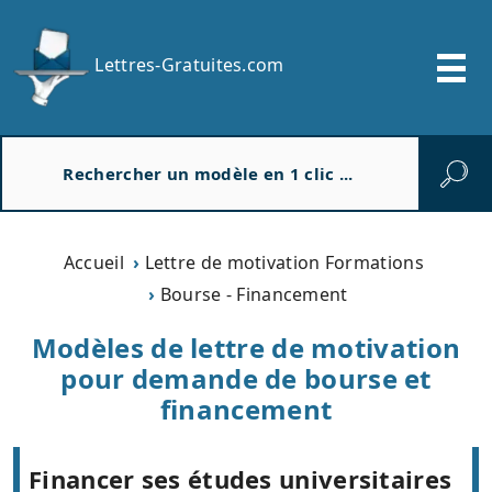
Lettres-Gratuites.com
R
e
c
h
e
Accueil
Lettre de motivation Formations
r
Bourse - Financement
c
h
Modèles de lettre de motivation
e
pour demande de bourse et
r
financement
Financer ses études universitaires