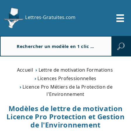
Lettres-Gratuites.com
R
e
c
h
e
Accueil
Lettre de motivation Formations
r
Licences Professionnelles
c
Licence Pro Métiers de la Protection de
h
l'Environnement
e
r
Modèles de lettre de motivation
Licence Pro Protection et Gestion
de l'Environnement