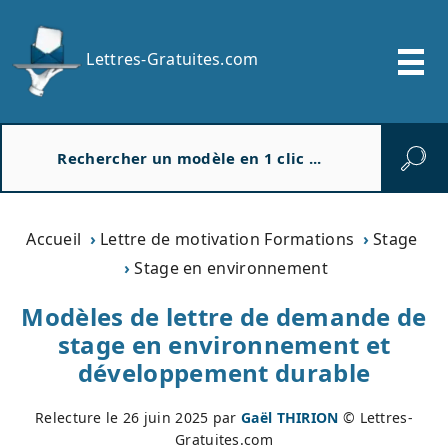
Lettres-Gratuites.com
R
e
c
h
e
Accueil
Lettre de motivation Formations
Stage
r
Stage en environnement
c
h
Modèles de lettre de demande de
e
stage en environnement et
r
développement durable
Relecture le
26 juin 2025
par
Gaël THIRION
© Lettres-
Gratuites.com