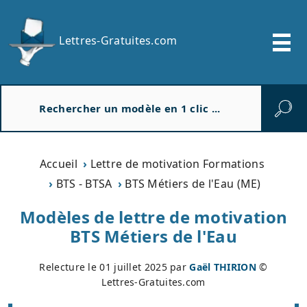
Lettres-Gratuites.com
R
e
c
h
e
Accueil
Lettre de motivation Formations
r
BTS - BTSA
BTS Métiers de l'Eau (ME)
c
h
Modèles de lettre de motivation
e
BTS Métiers de l'Eau
r
Relecture le
01 juillet 2025
par
Gaël THIRION
©
Lettres-Gratuites.com