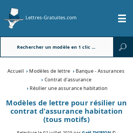
Lettres-Gratuites.com
R
e
c
h
e
Accueil
Modèles de lettre
Banque - Assurances
r
Contrat d'assurance
c
Résilier une assurance habitation
h
e
Modèles de lettre pour résilier un
r
contrat d'assurance habitation
(tous motifs)
Relecture le
02 juillet 2025
par
Gaël THIRION
©