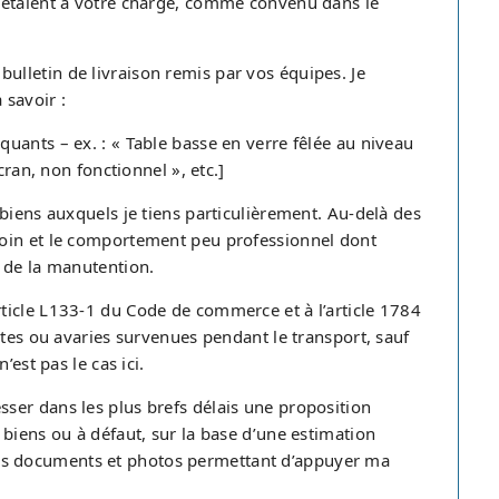
 étaient à votre charge, comme convenu dans le
e bulletin de livraison remis par vos équipes. Je
 savoir :
uants – ex. : « Table basse en verre fêlée au niveau
cran, non fonctionnel », etc.]
biens auxquels je tiens particulièrement. Au-delà des
soin et le comportement peu professionnel dont
 de la manutention.
ticle L133-1 du Code de commerce et à l’article 1784
rtes ou avaries survenues pendant le transport, sauf
est pas le cas ici.
ser dans les plus brefs délais une proposition
biens ou à défaut, sur la base d’une estimation
er les documents et photos permettant d’appuyer ma