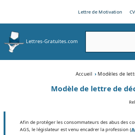
Lettre de Motivation
C
R
Lettres-Gratuites.com
e
c
h
e
r
Accueil
Modèles de lett
c
h
Modèle de lettre de dé
e
r
Re
Afin de protéger les consommateurs des abus de
AGS, le législateur est venu encadrer la profession (
A