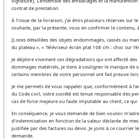
signature]. L’ensemble des emballages et la manutention
contrat de prestation.
À l’issue de la livraison, j’ai émis plusieurs réserves sur l
souhaite, par la présente, vous en confirmer le contenu, à
[Listes détaillées des objets endommagés, cassés ou manq
du plateau », « Téléviseur écran plat 108 cm : choc sur l’é
Je déplore vivement ces dégradations qui ont affecté des 
dommages matériels, je tiens à souligner le manque de 
certains membres de votre personnel ont fait preuve lors
Je me permets de vous rappeler que, conformément à l’ar
du Code civil, votre société est tenue responsable des pe
cas de force majeure ou faute imputable au client, ce qui n’
En conséquence, je vous demande de bien vouloir m’adres
d’indemnisation en fonction de la valeur déclarée de mes 
justifiée par des factures ou devis. Je joins à ce courri
demande.