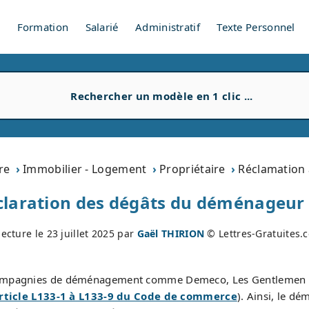
V
Formation
Salarié
Administratif
Texte Personnel
re
Immobilier - Logement
Propriétaire
Réclamation
claration des dégâts du déménageur 
lecture le
23 juillet 2025
par
Gaël THIRION
© Lettres-Gratuites.
s compagnies de déménagement comme Demeco, Les Gentlemen
rticle L133-1 à L133-9 du Code de commerce
). Ainsi, le d