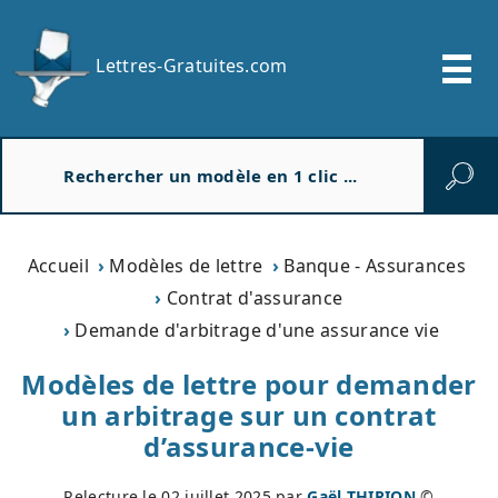
Lettres-Gratuites.com
R
e
c
h
e
Accueil
Modèles de lettre
Banque - Assurances
r
Contrat d'assurance
c
Demande d'arbitrage d'une assurance vie
h
e
Modèles de lettre pour demander
r
un arbitrage sur un contrat
d’assurance-vie
Relecture le
02 juillet 2025
par
Gaël THIRION
©