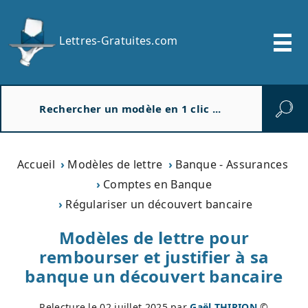
Lettres-Gratuites.com
R
e
c
h
e
Accueil
Modèles de lettre
Banque - Assurances
r
Comptes en Banque
c
Régulariser un découvert bancaire
h
e
Modèles de lettre pour
r
rembourser et justifier à sa
banque un découvert bancaire
Relecture le
02 juillet 2025
par
Gaël THIRION
©