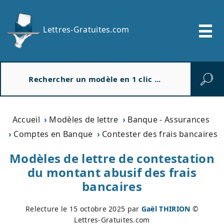
Lettres-Gratuites.com
R
e
c
h
e
Accueil
Modèles de lettre
Banque - Assurances
r
Comptes en Banque
Contester des frais bancaires
c
h
Modèles de lettre de contestation
e
du montant abusif des frais
r
bancaires
Relecture le
15 octobre 2025
par
Gaël THIRION
©
Lettres-Gratuites.com