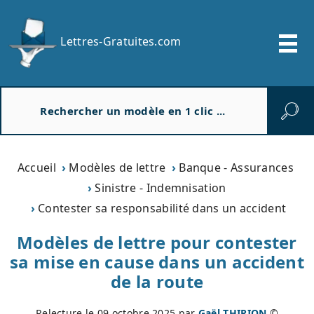
Lettres-Gratuites.com
R
e
c
h
e
Accueil
Modèles de lettre
Banque - Assurances
r
Sinistre - Indemnisation
c
Contester sa responsabilité dans un accident
h
e
Modèles de lettre pour contester
r
sa mise en cause dans un accident
de la route
Relecture le
09 octobre 2025
par
Gaël THIRION
©