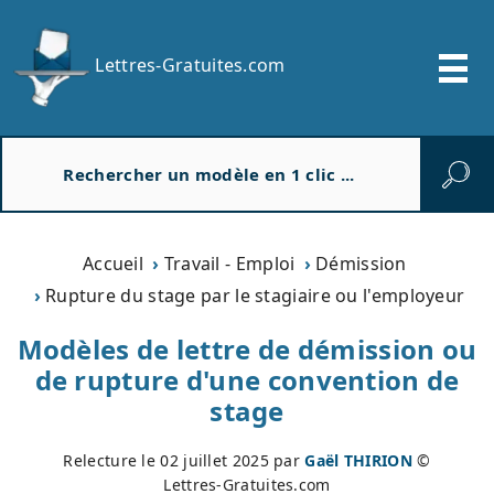
Lettres-Gratuites.com
R
e
c
h
e
Accueil
Travail - Emploi
Démission
r
Rupture du stage par le stagiaire ou l'employeur
c
h
Modèles de lettre de démission ou
e
de rupture d'une convention de
r
stage
Relecture le
02 juillet 2025
par
Gaël THIRION
©
Lettres-Gratuites.com