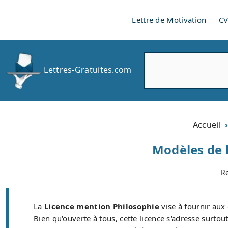
Lettre de Motivation
C
R
Lettres-Gratuites.com
e
c
h
e
r
Accueil
c
h
Modèles de 
e
r
R
La
Licence mention Philosophie
vise à fournir aux
Bien qu'ouverte à tous, cette licence s'adresse surtout