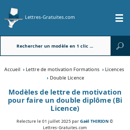
Lettres-Gratuites.com
R
e
c
h
e
Accueil
Lettre de motivation Formations
Licences
r
Double Licence
c
h
Modèles de lettre de motivation
e
pour faire un double diplôme (Bi
r
Licence)
Relecture le
01 juillet 2025
par
Gaël THIRION
©
Lettres-Gratuites.com