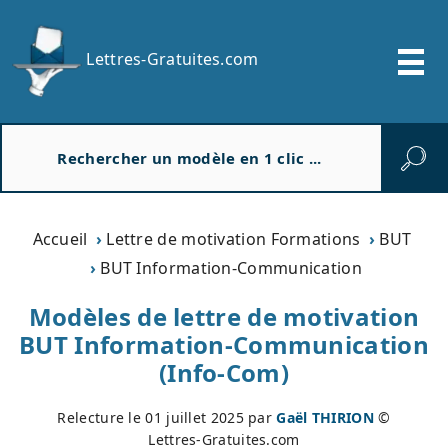
Lettres-Gratuites.com
R
e
c
h
e
Accueil
Lettre de motivation Formations
BUT
r
BUT Information-Communication
c
h
Modèles de lettre de motivation
e
BUT Information-Communication
r
(Info-Com)
Relecture le
01 juillet 2025
par
Gaël THIRION
©
Lettres-Gratuites.com