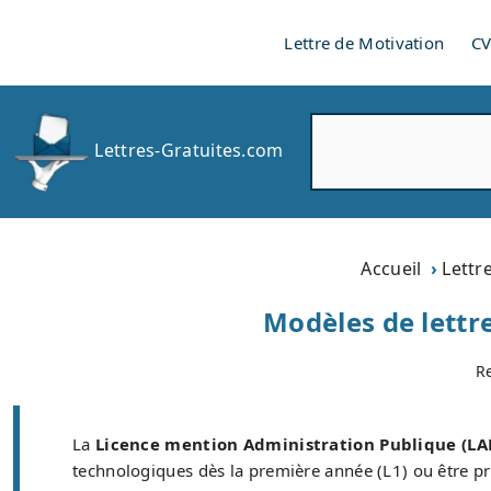
Lettre de Motivation
C
R
Lettres-Gratuites.com
e
c
h
e
r
Accueil
Lettr
c
h
Modèles de lettr
e
r
R
La
Licence mention Administration Publique (LA
technologiques dès la première année (L1) ou être pr