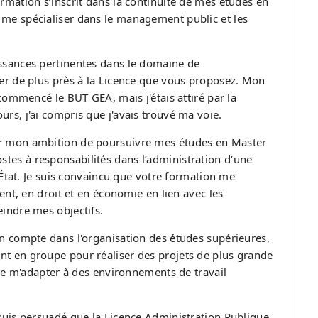
ormation s’inscrit dans la continuité de mes études en
 me spécialiser dans le management public et les
issances pertinentes dans le domaine de
ser de plus près à la Licence que vous proposez. Mon
 commencé le BUT GEA, mais j'étais attiré par la
urs, j'ai compris que j'avais trouvé ma voie.
par mon ambition de poursuivre mes études en Master
tes à responsabilités dans l’administration d’une
l’État. Je suis convaincu que votre formation me
, en droit et en économie en lien avec les
eindre mes objectifs.
on compte dans l'organisation des études supérieures,
nt en groupe pour réaliser des projets de plus grande
e de m'adapter à des environnements de travail
 suis persuadé que la Licence Administration Publique