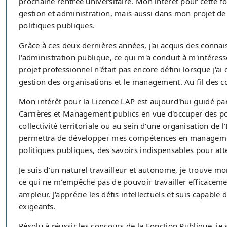
prochaine rentrée universitaire. Mon intérêt pour cette f
gestion et administration, mais aussi dans mon projet de
politiques publiques.
Grâce à ces deux dernières années, j'ai acquis des conna
l'administration publique, ce qui m'a conduit à m'intéres
projet professionnel n'était pas encore défini lorsque j'ai
gestion des organisations et le management. Au fil des co
Mon intérêt pour la Licence LAP est aujourd'hui guidé 
Carrières et Management publics en vue d'occuper des pos
collectivité territoriale ou au sein d’une organisation de 
permettra de développer mes compétences en management
politiques publiques, des savoirs indispensables pour att
Je suis d'un naturel travailleur et autonome, je trouve m
ce qui ne m'empêche pas de pouvoir travailler efficaceme
ampleur. J'apprécie les défis intellectuels et suis capabl
exigeants.
Résolu à réussir les concours de la Fonction Publique, je