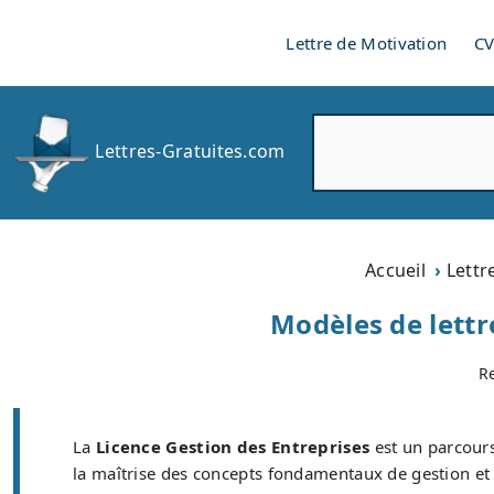
Lettre de Motivation
C
R
Lettres-Gratuites.com
e
c
h
e
r
Accueil
Lettr
c
h
Modèles de lettr
e
r
R
La
Licence Gestion des Entreprises
est un parcours
la maîtrise des concepts fondamentaux de gestion et 