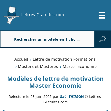
Lettres-Gratuites.com
R
e
c
h
e
Accueil
Lettre de motivation Formations
r
Masters et Mastères
Master Economie
c
h
Modèles de lettre de motivation
e
Master Economie
r
Relecture le
28 juin 2025
par
Gaël THIRION
© Lettres-
Gratuites.com