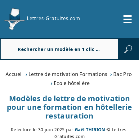
Lettres-Gratuites.com
R
e
c
h
e
Accueil
Lettre de motivation Formations
Bac Pro
r
Ecole hôtelière
c
h
Modèles de lettre de motivation
e
pour une formation en hôtellerie
r
restauration
Relecture le
30 juin 2025
par
Gaël THIRION
© Lettres-
Gratuites.com