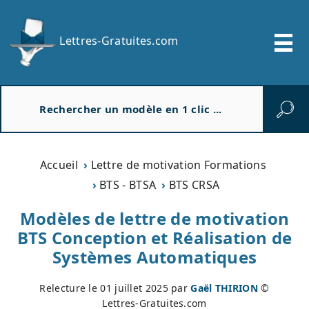
Lettres-Gratuites.com
R
e
c
h
e
Accueil
Lettre de motivation Formations
r
BTS - BTSA
BTS CRSA
c
h
Modèles de lettre de motivation
e
BTS Conception et Réalisation de
r
Systèmes Automatiques
Relecture le
01 juillet 2025
par
Gaël THIRION
©
Lettres-Gratuites.com