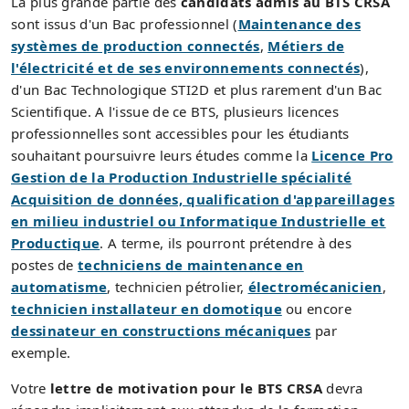
La plus grande partie des
candidats admis au BTS CRSA
sont issus d'un Bac professionnel (
Maintenance des
systèmes de production connectés
,
Métiers de
l'électricité et de ses environnements connectés
),
d'un Bac Technologique STI2D et plus rarement d'un Bac
Scientifique. A l'issue de ce BTS, plusieurs licences
professionnelles sont accessibles pour les étudiants
souhaitant poursuivre leurs études comme la
Licence Pro
Gestion de la Production Industrielle spécialité
Acquisition de données, qualification d'appareillages
en milieu industriel ou Informatique Industrielle et
Productique
. A terme, ils pourront prétendre à des
postes de
techniciens de maintenance en
automatisme
, technicien pétrolier,
électromécanicien
,
technicien installateur en domotique
ou encore
dessinateur en constructions mécaniques
par
exemple.
Votre
lettre de motivation pour le BTS CRSA
devra