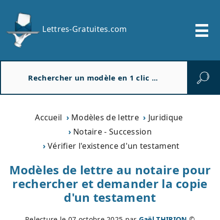
Lettres-Gratuites.com
R
e
c
h
e
Accueil
Modèles de lettre
Juridique
r
Notaire - Succession
c
Vérifier l'existence d'un testament
h
e
Modèles de lettre au notaire pour
r
rechercher et demander la copie
d'un testament
Relecture le
07 octobre 2025
par
Gaël THIRION
©