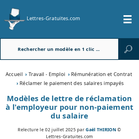
Lettres-Gratuites.com
R
e
c
h
e
Accueil
Travail - Emploi
Rémunération et Contrat
r
Réclamer le paiement des salaires impayés
c
h
Modèles de lettre de réclamation
e
à l'employeur pour non-paiement
r
du salaire
Relecture le
02 juillet 2025
par
Gaël THIRION
©
Lettres-Gratuites.com