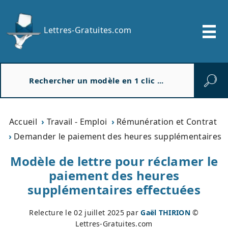
Lettres-Gratuites.com
R
e
c
h
e
Accueil
Travail - Emploi
Rémunération et Contrat
r
Demander le paiement des heures supplémentaires
c
h
Modèle de lettre pour réclamer le
e
paiement des heures
r
supplémentaires effectuées
Relecture le
02 juillet 2025
par
Gaël THIRION
©
Lettres-Gratuites.com