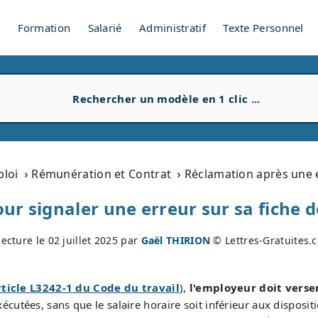
V
Formation
Salarié
Administratif
Texte Personnel
ploi
Rémunération et Contrat
Réclamation après une e
ur signaler une erreur sur sa fiche 
lecture le
02 juillet 2025
par
Gaël THIRION
© Lettres-Gratuites.
rticle L3242-1 du Code du travail
),
l'employeur doit verse
cutées, sans que le salaire horaire soit inférieur aux disposit