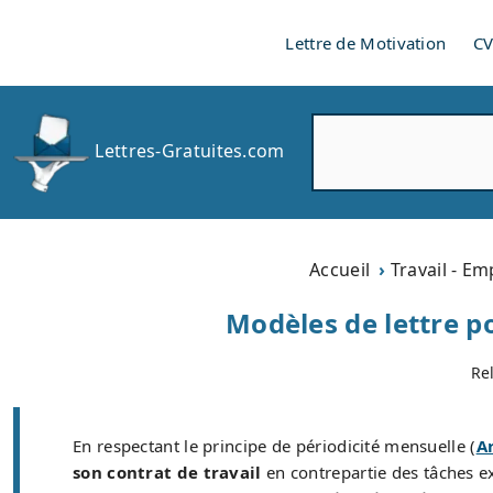
Lettre de Motivation
C
R
Lettres-Gratuites.com
e
c
h
e
r
Accueil
Travail - Em
c
h
Modèles de lettre po
e
r
Re
En respectant le principe de périodicité mensuelle (
A
son contrat de travail
en contrepartie des tâches exé