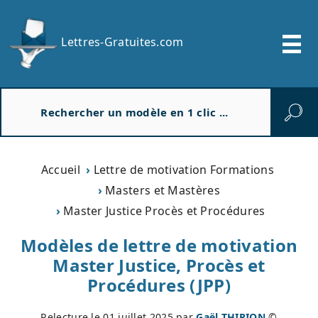
Lettres-Gratuites.com
R
e
c
h
e
Accueil
Lettre de motivation Formations
r
Masters et Mastères
c
Master Justice Procès et Procédures
h
e
Modèles de lettre de motivation
r
Master Justice, Procès et
Procédures (JPP)
Relecture le
01 juillet 2025
par
Gaël THIRION
©