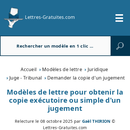
Lettres-Gratuites.com
R
e
c
h
e
Accueil
Modèles de lettre
Juridique
r
Juge - Tribunal
Demander la copie d'un jugement
c
h
Modèles de lettre pour obtenir la
e
copie exécutoire ou simple d'un
r
jugement
Relecture le
08 octobre 2025
par
Gaël THIRION
©
Lettres-Gratuites.com