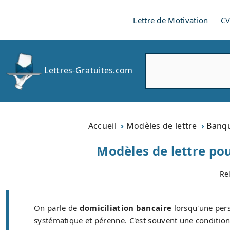
Lettre de Motivation
C
R
Lettres-Gratuites.com
e
c
h
e
r
Accueil
Modèles de lettre
Banqu
c
h
Modèles de lettre po
e
r
Re
On parle de
domiciliation bancaire
lorsqu'une per
systématique et pérenne. C'est souvent une condition 