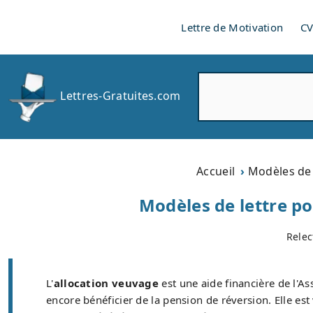
Lettre de Motivation
C
R
Lettres-Gratuites.com
e
c
h
e
r
Accueil
Modèles de 
c
h
Modèles de lettre po
e
r
Relec
L'
allocation veuvage
est une aide financière de l'A
encore bénéficier de la pension de réversion. Elle est