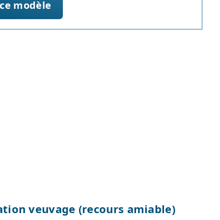
 ce modèle
cation veuvage (recours amiable)