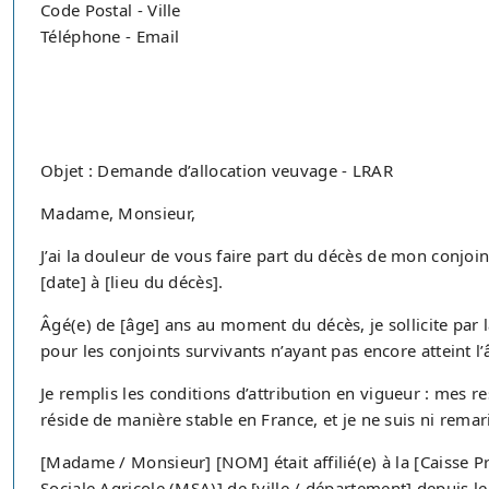
Code Postal - Ville
Téléphone - Email
Objet : Demande d’allocation veuvage - LRAR
Madame, Monsieur,
J’ai la douleur de vous faire part du décès de mon conj
[date] à [lieu du décès].
Âgé(e) de [âge] ans au moment du décès, je sollicite par l
pour les conjoints survivants n’ayant pas encore atteint l
Je remplis les conditions d’attribution en vigueur : mes r
réside de manière stable en France, et je ne suis ni remar
[Madame / Monsieur] [NOM] était affilié(e) à la [Caisse 
Sociale Agricole (MSA)] de [ville / département] depuis le [