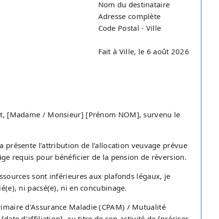
Nom du destinataire
Adresse complète
Code Postal - Ville
Fait à Ville, le 6 août 2026
oint, [Madame / Monsieur] [Prénom NOM], survenu le
a présente l’attribution de l’allocation veuvage prévue
’âge requis pour bénéficier de la pension de réversion.
essources sont inférieures aux plafonds légaux, je
ié(e), ni pacsé(e), ni en concubinage.
Primaire d’Assurance Maladie (CPAM) / Mutualité
date d’affiliation], au titre de son activité de [préciser