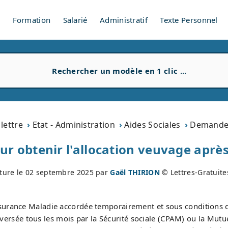
V
Formation
Salarié
Administratif
Texte Personnel
lettre
Etat - Administration
Aides Sociales
Demander
ur obtenir l'allocation veuvage après
ture le
02 septembre 2025
par
Gaël THIRION
© Lettres-Gratuit
ssurance Maladie accordée temporairement et sous conditions d
 versée tous les mois par la Sécurité sociale (CPAM) ou la Mutu