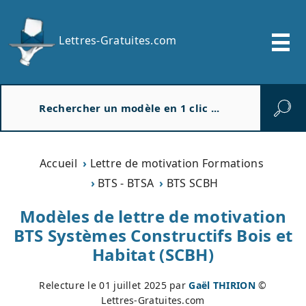
Lettres-Gratuites.com
R
e
c
h
e
Accueil
Lettre de motivation Formations
r
BTS - BTSA
BTS SCBH
c
h
Modèles de lettre de motivation
e
BTS Systèmes Constructifs Bois et
r
Habitat (SCBH)
Relecture le
01 juillet 2025
par
Gaël THIRION
©
Lettres-Gratuites.com