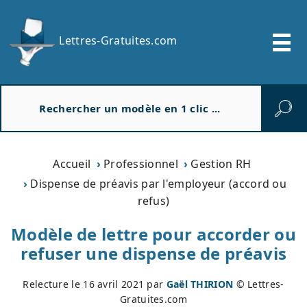
Lettres-Gratuites.com
R
e
c
h
e
Accueil
Professionnel
Gestion RH
r
Dispense de préavis par l'employeur (accord ou
c
refus)
h
e
Modèle de lettre pour accorder ou
r
refuser une dispense de préavis
Relecture le
16 avril 2021
par
Gaël THIRION
© Lettres-
Gratuites.com