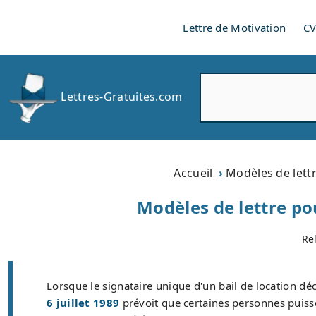
Lettre de Motivation
C
R
Lettres-Gratuites.com
e
c
h
e
r
Accueil
Modèles de lett
c
h
Modèles de lettre po
e
r
Re
Lorsque le signataire unique d'un bail de location déc
6 juillet 1989
prévoit que certaines personnes puis