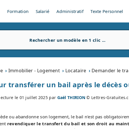
V
Formation
Salarié
Administratif
Texte Personnel
re
Immobilier - Logement
Locataire
Demander le tran
ur transférer un bail après le décès o
lecture le
01 juillet 2025
par
Gaël THIRION
© Lettres-Gratuites.
ède ou abandonne son logement, le bail n'est pas obligatoiremen
sent
revendiquer le transfert du bail et son droit au main