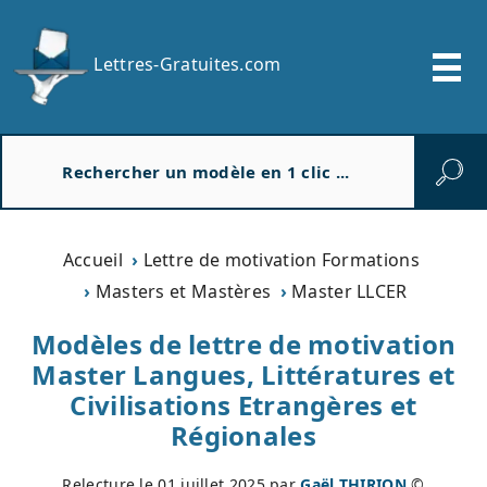
Lettres-Gratuites.com
R
e
c
h
e
Accueil
Lettre de motivation Formations
r
Masters et Mastères
Master LLCER
c
h
Modèles de lettre de motivation
e
Master Langues, Littératures et
r
Civilisations Etrangères et
Régionales
Relecture le
01 juillet 2025
par
Gaël THIRION
©