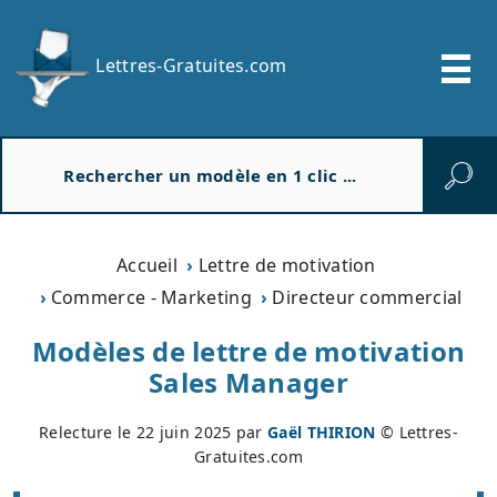
Lettres-Gratuites.com
R
e
c
h
e
Accueil
Lettre de motivation
r
Commerce - Marketing
Directeur commercial
c
h
Modèles de lettre de motivation
e
Sales Manager
r
Relecture le
22 juin 2025
par
Gaël THIRION
© Lettres-
Gratuites.com