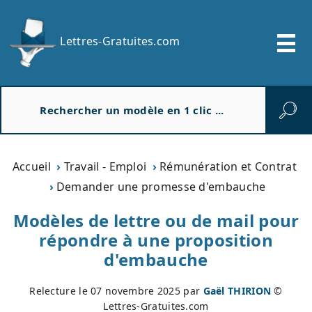
Lettres-Gratuites.com
R
e
c
h
e
Accueil
Travail - Emploi
Rémunération et Contrat
r
Demander une promesse d'embauche
c
h
Modèles de lettre ou de mail pour
e
répondre à une proposition
r
d'embauche
Relecture le
07 novembre 2025
par
Gaël THIRION
©
Lettres-Gratuites.com