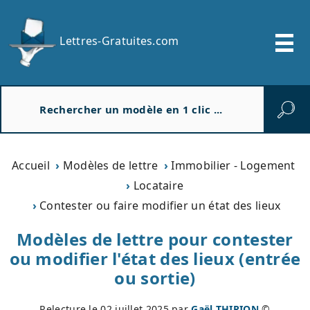
Lettres-Gratuites.com
R
e
c
h
e
Accueil
Modèles de lettre
Immobilier - Logement
r
Locataire
c
Contester ou faire modifier un état des lieux
h
e
Modèles de lettre pour contester
r
ou modifier l'état des lieux (entrée
ou sortie)
Relecture le
02 juillet 2025
par
Gaël THIRION
©