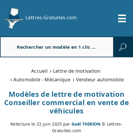
Lettres-Gratuites.com
R
e
c
h
e
Accueil
Lettre de motivation
r
Automobile - Mécanique
Vendeur automobile
c
h
Modèles de lettre de motivation
e
Conseiller commercial en vente de
r
véhicules
Relecture le
23 juin 2025
par
Gaël THIRION
© Lettres-
Gratuites.com