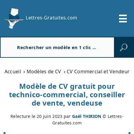
Lettres-Gratuites.com
R
e
c
h
e
Accueil
Modèles de CV
CV Commercial et Vendeur
r
c
Modèle de CV gratuit pour
h
technico-commercial, conseiller
e
de vente, vendeuse
r
Relecture le
20 juin 2023
par
Gaël THIRION
© Lettres-
Gratuites.com