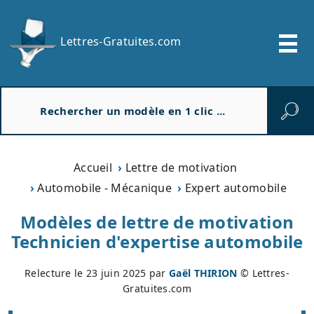
Lettres-Gratuites.com
R
e
c
h
e
Accueil
Lettre de motivation
r
Automobile - Mécanique
Expert automobile
c
h
Modèles de lettre de motivation
e
Technicien d'expertise automobile
r
Relecture le
23 juin 2025
par
Gaël THIRION
© Lettres-
Gratuites.com