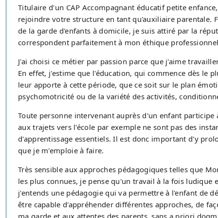
Titulaire d'un CAP Accompagnant éducatif petite enfance, 
rejoindre votre structure en tant qu'auxiliaire parentale
de la garde d'enfants à domicile, je suis attiré par la répu
correspondent parfaitement à mon éthique professionnel
J'ai choisi ce métier par passion parce que j'aime travail
En effet, j'estime que l'éducation, qui commence dès le pl
leur apporte à cette période, que ce soit sur le plan émot
psychomotricité ou de la variété des activités, condition
Toute personne intervenant auprès d'un enfant participe
aux trajets vers l'école par exemple ne sont pas des inst
d'apprentissage essentiels. Il est donc important d'y prolo
que je m'emploie à faire.
Très sensible aux approches pédagogiques telles que Mont
les plus connues, je pense qu'un travail à la fois ludique
j'entends une pédagogie qui va permettre à l'enfant de dév
être capable d'appréhender différentes approches, de faço
ma garde et aux attentes des parents, sans a priori dogm