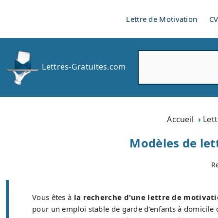
Lettre de Motivation
C
R
Lettres-Gratuites.com
e
c
h
e
r
Accueil
Let
c
h
Modèles de let
e
r
R
Vous êtes à
la recherche d'une lettre de motivati
pour un emploi stable de garde d'enfants à domicile 