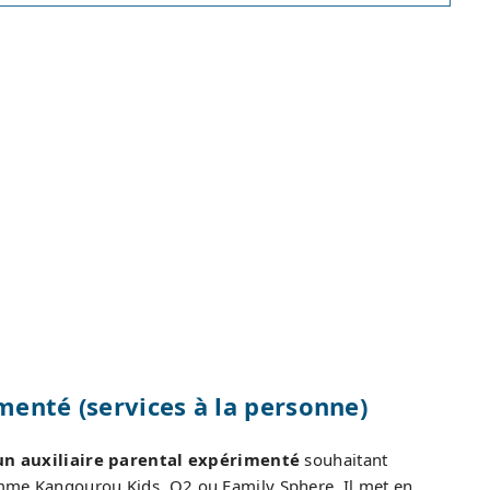
menté (services à la personne)
un auxiliaire parental expérimenté
souhaitant
omme Kangourou Kids, O2 ou Family Sphere. Il met en