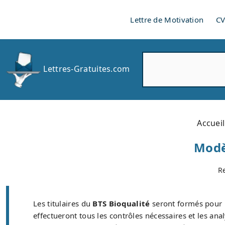
Lettre de Motivation
C
R
Lettres-Gratuites.com
e
c
h
e
r
Accueil
c
h
Modè
e
r
R
Les titulaires du
BTS Bioqualité
seront formés pour 
effectueront tous les contrôles nécessaires et les ana