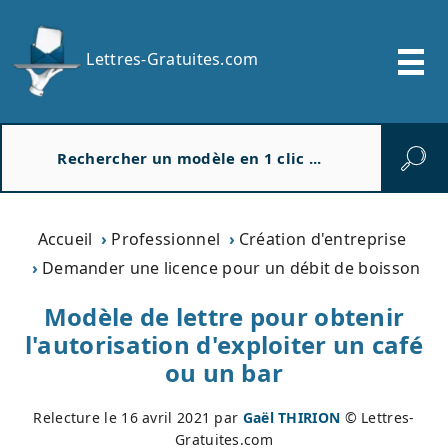
Lettres-Gratuites.com
R
e
c
h
e
Accueil
Professionnel
Création d'entreprise
r
Demander une licence pour un débit de boisson
c
h
Modèle de lettre pour obtenir
e
l'autorisation d'exploiter un café
r
ou un bar
Relecture le
16 avril 2021
par
Gaël THIRION
© Lettres-
Gratuites.com