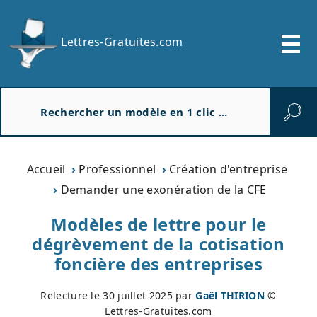
Lettres-Gratuites.com
R
e
c
h
e
Accueil
Professionnel
Création d'entreprise
r
Demander une exonération de la CFE
c
h
Modèles de lettre pour le
e
dégrèvement de la cotisation
r
foncière des entreprises
Relecture le
30 juillet 2025
par
Gaël THIRION
©
Lettres-Gratuites.com