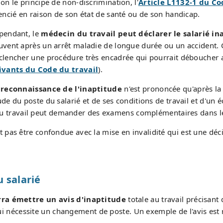
lon le principe de non-discrimination, l'
Article L1132-1 du Co
cencié en raison de son état de santé ou de son handicap.
pendant, le
médecin du travail peut déclarer le salarié ina
uvent après un arrêt maladie de longue durée ou un accident. C
clencher une procédure très encadrée qui pourrait déboucher a
ivants du Code du travail
).
a
reconnaissance de l'inaptitude
n'est prononcée qu'après la
ude du poste du salarié et de ses conditions de travail et d'un é
n du travail peut demander des examens complémentaires dans l
t pas être confondue avec la mise en invalidité qui est une déc
u salarié
ra émettre un avis d'inaptitude
totale au travail précisa
qui nécessite un changement de poste. Un exemple de l'avis est 