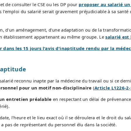
et de consulter le CSE ou les DP pour
proposer au salarié u
ns l'emploi du salarié serait gravement préjudiciable à sa sant
on, d'un aménagement, d'une adaptation ou de la transformat
s un établissement appartenant au même groupe. Le
salarié est
r dans les 15 jours l'avis d'inaptitude rendu par la médec
naptitude
e salarié reconnu inapte par la médecine du travail ou si ce dern
sonnel pour un motif non-disciplinaire
(
Article L1226-2
 un entretien préalable
en respectant un délai de prévenance 
rié).
 date, l'heure et le lieu exact où il se déroulera et le droit du
'y a pas de représentant du personnel élu dans la société.