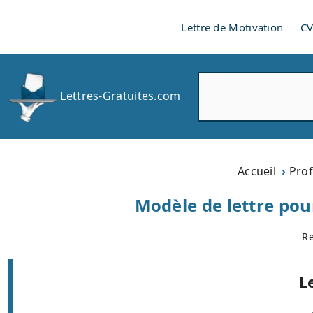
Lettre de Motivation
C
R
Lettres-Gratuites.com
e
c
h
e
r
Accueil
Prof
c
h
Modèle de lettre pou
e
r
Re
L