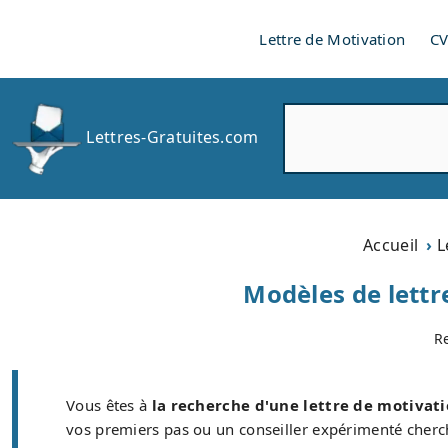
Lettre de Motivation
C
R
Lettres-Gratuites.com
e
c
h
e
r
Accueil
L
c
h
Modèles de lettr
e
r
R
Vous êtes à
la recherche d'une lettre de motivati
vos premiers pas ou un conseiller expérimenté chercha