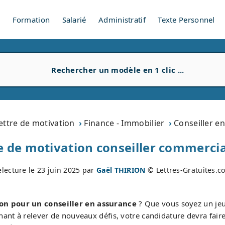
V
Formation
Salarié
Administratif
Texte Personnel
ettre de motivation
Finance - Immobilier
Conseiller e
e de motivation conseiller commerci
electure le
23 juin 2025
par
Gaël THIRION
© Lettres-Gratuites.c
on pour un conseiller en assurance
? Que vous soyez un jeu
nt à relever de nouveaux défis, votre candidature devra faire 