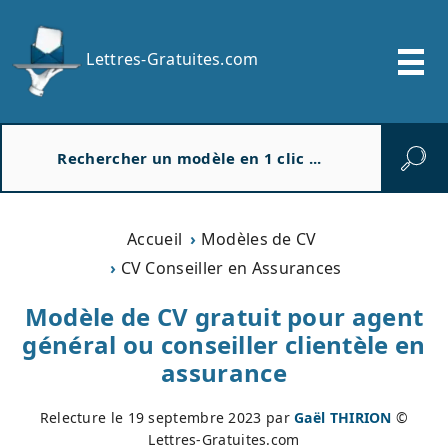
Lettres-Gratuites.com
R
e
c
h
e
Accueil
Modèles de CV
r
CV Conseiller en Assurances
c
h
Modèle de CV gratuit pour agent
e
général ou conseiller clientèle en
r
assurance
Relecture le
19 septembre 2023
par
Gaël THIRION
©
Lettres-Gratuites.com