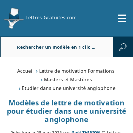
Lettres-Gratuites.com
R
e
c
h
e
Accueil
Lettre de motivation Formations
r
Masters et Mastères
c
Etudier dans une université anglophone
h
e
Modèles de lettre de motivation
r
pour étudier dans une université
anglophone
Relecture le
28 juin 2025
par
Gaël THIRION
© Lettres-