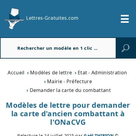
Lettres-Gratuites.com
R
e
c
h
e
Accueil
Modèles de lettre
Etat - Administration
r
Mairie - Préfecture
c
Demander la carte du combattant
h
e
Modèles de lettre pour demander
r
la carte d'ancien combattant à
l'ONaCVG
Relecture le
24 juillet 2025
par
Gaël THIRION
©